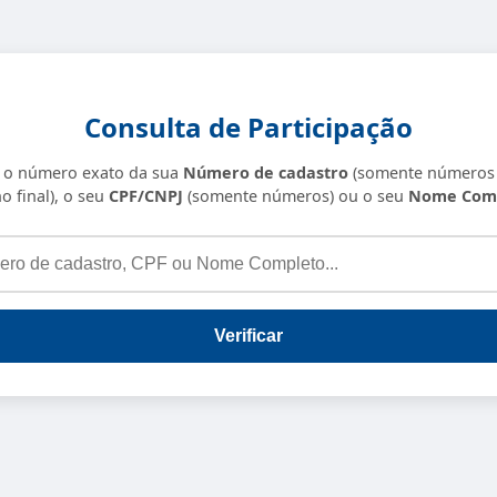
Consulta de Participação
e o número exato da sua
Número de cadastro
(somente números
o final), o seu
CPF/CNPJ
(somente números) ou o seu
Nome Com
Verificar